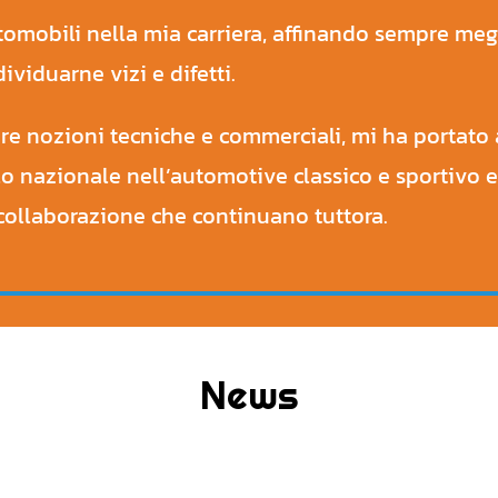
utomobili nella mia carriera, affinando sempre meg
dividuarne vizi e difetti.
re nozioni tecniche e commerciali, mi ha portato
lo nazionale nell’automotive classico e sportivo 
 collaborazione che continuano tuttora.
News