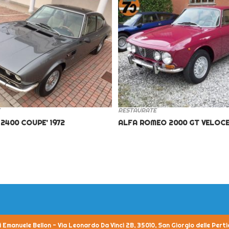
RESTAURATE
 2400 COUPE’ 1972
ALFA ROMEO 2000 GT VELOCE
i Emanuele Bellon - Via Leonardo Da Vinci 2B, 35010, San Giorgio delle Pert