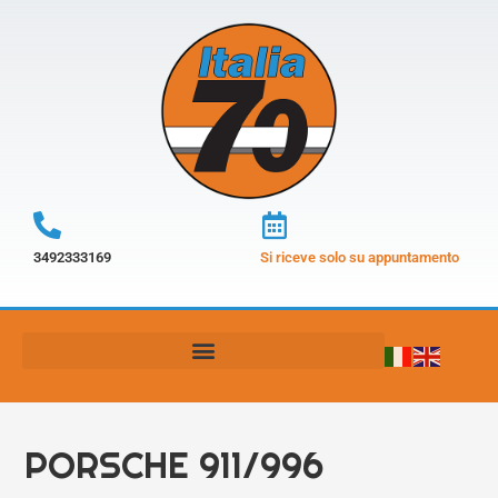
3492333169
Si riceve solo su appuntamento
PORSCHE 911/996